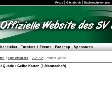
Fotos
Gästebuch
Nachwuchskonzept
benkicker
Turniere / Events
Fanshop
Sponsoren
ren
Spielerstatistik
2021/22
Marcel Quade
l Quade : Gelbe Karten (1.Mannschaft)