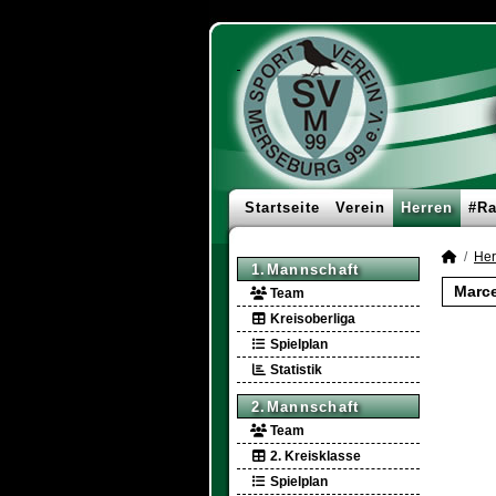
Startseite
Verein
Herren
#Ra
Her
1.Mannschaft
Marce
Team
Kreisoberliga
Spielplan
Statistik
2.Mannschaft
Team
2. Kreisklasse
Spielplan