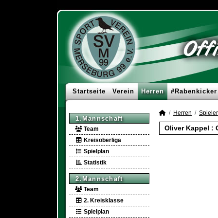
Startseite
Verein
Herren
#Rabenkicker
Herren
Spieler
1.Mannschaft
Oliver Kappel :
Team
Kreisoberliga
Spielplan
Statistik
2.Mannschaft
Team
2. Kreisklasse
Spielplan