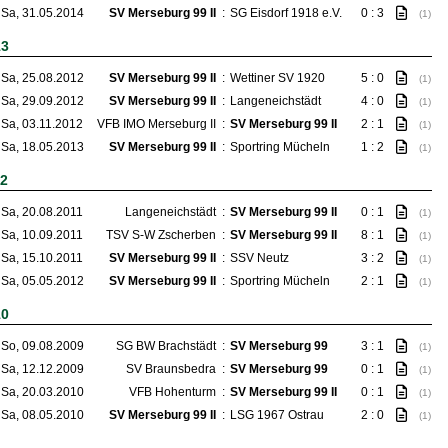
Sa, 31.05.2014
SV Merseburg 99 II
:
SG Eisdorf 1918 e.V.
0 : 3
(1)
13
Sa, 25.08.2012
SV Merseburg 99 II
:
Wettiner SV 1920
5 : 0
(1)
Sa, 29.09.2012
SV Merseburg 99 II
:
Langeneichstädt
4 : 0
(1)
Sa, 03.11.2012
VFB IMO Merseburg II
:
SV Merseburg 99 II
2 : 1
(1)
Sa, 18.05.2013
SV Merseburg 99 II
:
Sportring Mücheln
1 : 2
(1)
12
Sa, 20.08.2011
Langeneichstädt
:
SV Merseburg 99 II
0 : 1
(1)
Sa, 10.09.2011
TSV S-W Zscherben
:
SV Merseburg 99 II
8 : 1
(1)
Sa, 15.10.2011
SV Merseburg 99 II
:
SSV Neutz
3 : 2
(1)
Sa, 05.05.2012
SV Merseburg 99 II
:
Sportring Mücheln
2 : 1
(1)
10
So, 09.08.2009
SG BW Brachstädt
:
SV Merseburg 99
3 : 1
(1)
Sa, 12.12.2009
SV Braunsbedra
:
SV Merseburg 99
0 : 1
(1)
Sa, 20.03.2010
VFB Hohenturm
:
SV Merseburg 99 II
0 : 1
(1)
Sa, 08.05.2010
SV Merseburg 99 II
:
LSG 1967 Ostrau
2 : 0
(1)