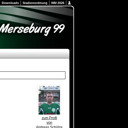
Downloads
Stadionordnung
WM 2026
zum Profil
von
Andreas Schütze