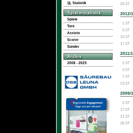
Statistik
29.ST
Spielerstatistik
2012/
Spiele
1.ST
Tore
5.ST
Assists
10.ST
Scorer
17.ST
Sünder
2011/
Archiv
2008 - 2025
1.ST
3.ST
7.ST
23.ST
2009/
2.ST
17.ST
21.ST
26.ST