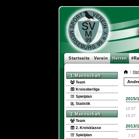
Startseite
Verein
Herren
#Ra
Her
1.Mannschaft
Andre
Team
Kreisoberliga
Spielplan
2015/
Statistik
10.ST
2.Mannschaft
19.ST
Team
2013/
2. Kreisklasse
Spielplan
7.ST