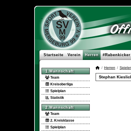
Startseite
Verein
Herren
#Rabenkicker
Herren
Spieler
1.Mannschaft
Stephan Kieslic
Team
Kreisoberliga
Spielplan
Statistik
2.Mannschaft
Team
2. Kreisklasse
Spielplan