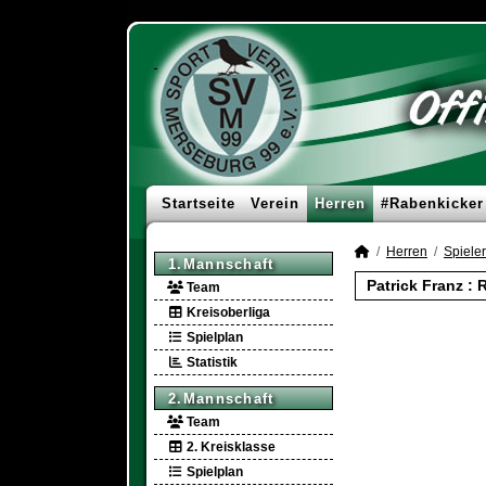
Startseite
Verein
Herren
#Rabenkicker
Herren
Spieler
1.Mannschaft
Patrick Franz :
Team
Kreisoberliga
Spielplan
Statistik
2.Mannschaft
Team
2. Kreisklasse
Spielplan