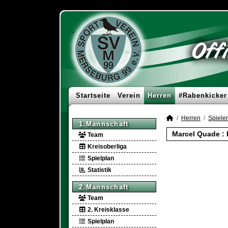
Startseite
Verein
Herren
#Rabenkicker
Herren
Spieler
1.Mannschaft
Marcel Quade : 
Team
Kreisoberliga
Spielplan
Statistik
2.Mannschaft
Team
2. Kreisklasse
Spielplan