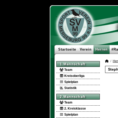
Startseite
Verein
Herren
#Ra
Her
1.Mannschaft
Steph
Team
Kreisoberliga
Spielplan
Statistik
2.Mannschaft
Team
2. Kreisklasse
Spielplan