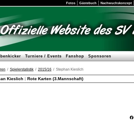
Fotos
Gästebuch
Nachwuchskonzept
benkicker
Turniere / Events
Fanshop
Sponsoren
ren
Spielerstatistik
2015/16
Stephan Kieslich
an Kieslich : Rote Karten (3.Mannschaft)