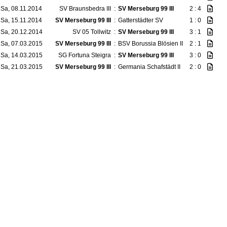
Sa, 08.11.2014
SV Braunsbedra III
:
SV Merseburg 99 III
2 : 4
Sa, 15.11.2014
SV Merseburg 99 III
:
Gatterstädter SV
1 : 0
Sa, 20.12.2014
SV 05 Tollwitz
:
SV Merseburg 99 III
3 : 1
Sa, 07.03.2015
SV Merseburg 99 III
:
BSV Borussia Blösien II
2 : 1
Sa, 14.03.2015
SG Fortuna Steigra
:
SV Merseburg 99 III
3 : 0
Sa, 21.03.2015
SV Merseburg 99 III
:
Germania Schafstädt II
2 : 0