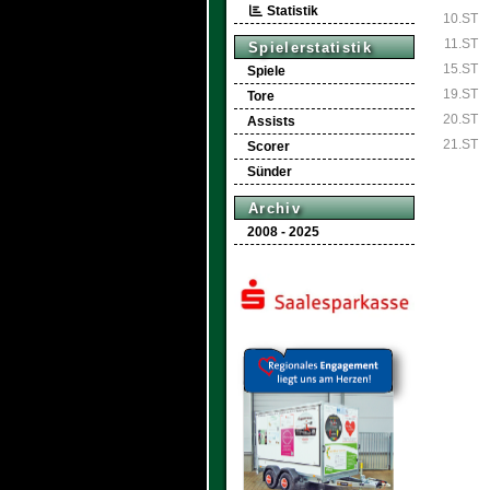
Statistik
10.ST
11.ST
Spielerstatistik
15.ST
Spiele
19.ST
Tore
20.ST
Assists
21.ST
Scorer
Sünder
Archiv
2008 - 2025