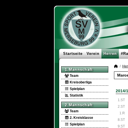
Startseite
Verein
Herren
#Ra
Her
1.Mannschaft
Marce
Team
Kreisoberliga
Spielplan
2014/
Statistik
1.ST
2.Mannschaft
2.ST
Team
1.R
2. Kreisklasse
8.ST
Spielplan
9.ST