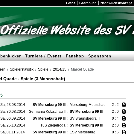
Fotos
Gästebuch
Nachwuchskonzept
benkicker
Turniere / Events
Fanshop
Sponsoren
ren
Spielerstatistik
Spiele
2014/15
Marcel Quade
l Quade : Spiele (3.Mannschaft)
15
Sa, 23.08.2014
SV Merseburg 99 III
:
Merseburg-Meuschau II
2 : 2
Sa, 30.08.2014
Germania Kötzschau II
:
SV Merseburg 99 III
2 : 0
Sa, 06.09.2014
SV Merseburg 99 III
:
SV Braunsbedra III
0 : 4
Sa, 25.10.2014
TuS Ziegelroda
:
SV Merseburg 99 III
2 : 0
Sa, 01.11.2014
SV Merseburg 99 III
:
ESV Merseburg
0 : 6