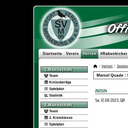
Startseite
Verein
Herren
#Rabenkicker
Herren
Spieler
1.Mannschaft
Marcel Quade : 
Team
Kreisoberliga
Spielplan
2023/24
Statistik
Sa, 12.08.2023
, QR
2.Mannschaft
Team
2. Kreisklasse
Spielplan