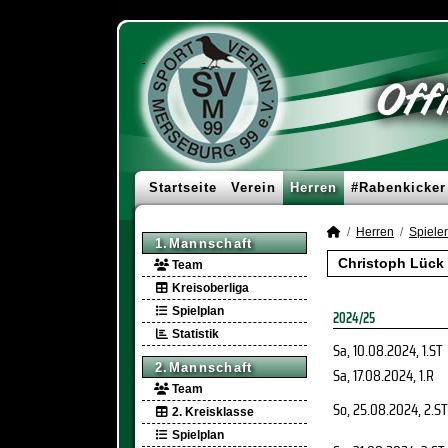
Startseite
Verein
Herren
#Rabenkicker
Herren
Spieler
1.Mannschaft
Christoph Lück 
Team
Kreisoberliga
Spielplan
2024/25
Statistik
Sa, 10.08.2024
, 1.ST
2.Mannschaft
Sa, 17.08.2024
, 1.R
Team
So, 25.08.2024
, 2.ST
2. Kreisklasse
Spielplan