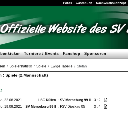
Fotos
Gästebuch
Nachwuchskonzept
benkicker
Turniere / Events
Fanshop
Sponsoren
ren
Spielerstatistik
Spiele
Ewige Tabelle
Stefan
n : Spiele (2.Mannschaft)
22
o, 22.08.2021
LSG Kütten
:
SV Merseburg 99 II
3 : 2
o, 19.09.2021
SV Merseburg 99 II
:
FSV Dieskau 05
3 : 4