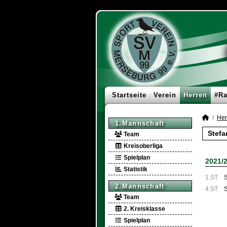
Startseite
Verein
Herren
#Ra
Her
1.Mannschaft
Stefa
Team
Kreisoberliga
Spielplan
2021/
Statistik
1.ST
S
2.Mannschaft
4.ST
S
Team
2. Kreisklasse
Spielplan