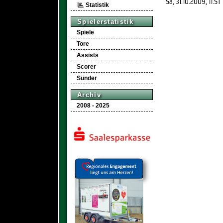
Sa, 31.10.2009
, 11.ST
Statistik
Spielerstatistik
Spiele
Tore
Assists
Scorer
Sünder
Archiv
2008 - 2025