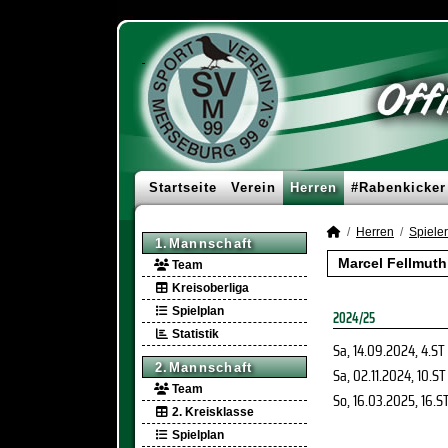
Startseite
Verein
Herren
#Rabenkicker
Herren
Spieler
1.Mannschaft
Marcel Fellmuth
Team
Kreisoberliga
Spielplan
2024/25
Statistik
Sa, 14.09.2024
, 4.ST
2.Mannschaft
Sa, 02.11.2024
, 10.ST
Team
So, 16.03.2025
, 16.S
2. Kreisklasse
Spielplan