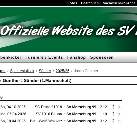
Fotos
Gästebuch
Nachwuchskonzept
benkicker
Turniere / Events
Fanshop
Sponsoren
ren
Spielerstatistik
Sünder
2025/26
Justin Günther
n Günther : Sünder (1.Mannschaft)
26
Sa, 04.10.2025
SG Eisdorf 1918
:
SV Merseburg 99
2 : 2
(1)
Mo, 06.04.2026
SV 1916 Beuna
:
SV Merseburg 99
1 : 0
(1)
Sa, 18.04.2026
Blau-Weiß Wallwitz
:
SV Merseburg 99
3 : 2
(5)