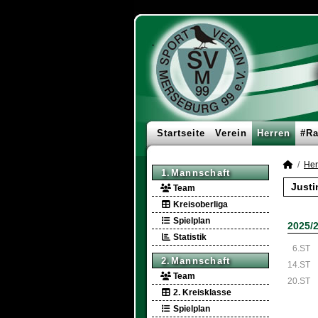
Startseite
Verein
Herren
#Ra
Her
1.Mannschaft
Justi
Team
Kreisoberliga
Spielplan
2025/
Statistik
6.ST
2.Mannschaft
14.ST
Team
20.ST
2. Kreisklasse
Spielplan