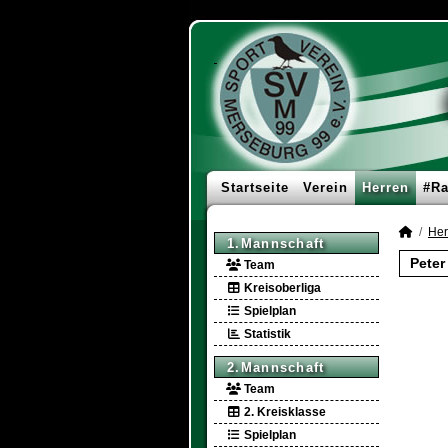
Startseite
Verein
Herren
#Ra
Her
1.Mannschaft
Peter
Team
Kreisoberliga
Spielplan
Statistik
2.Mannschaft
Team
2. Kreisklasse
Spielplan