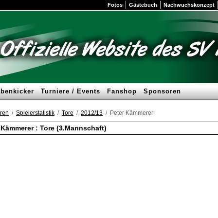
Fotos
Gästebuch
Nachwuchskonzept
benkicker
Turniere / Events
Fanshop
Sponsoren
ren
Spielerstatistik
Tore
2012/13
Peter Kämmerer
 Kämmerer : Tore (3.Mannschaft)