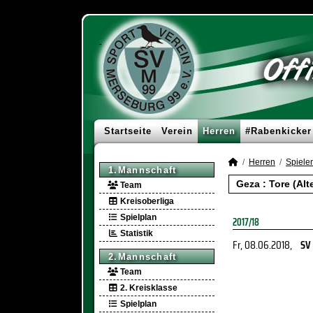
Startseite
Verein
Herren
#Rabenkicker
Herren
Spieler
1.Mannschaft
Geza : Tore (Alt
Team
Kreisoberliga
Spielplan
2017/18
Statistik
Fr, 08.06.2018
,
SV
2.Mannschaft
Team
2. Kreisklasse
Spielplan