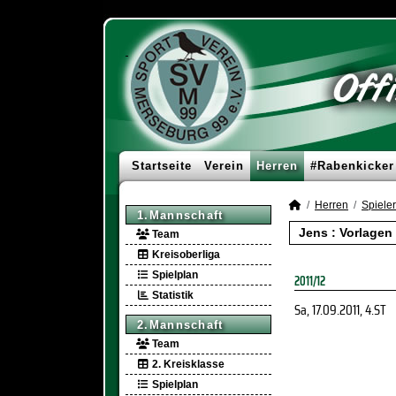
Startseite
Verein
Herren
#Rabenkicker
Herren
Spieler
1.Mannschaft
Jens : Vorlagen
Team
Kreisoberliga
Spielplan
2011/12
Statistik
Sa, 17.09.2011
, 4.ST
2.Mannschaft
Team
2. Kreisklasse
Spielplan