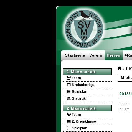
Startseite
Verein
Herren
#Ra
Her
1.Mannschaft
Micha
Team
Kreisoberliga
Spielplan
2013/
Statistik
22.ST
2.Mannschaft
24.ST
Team
2. Kreisklasse
Spielplan