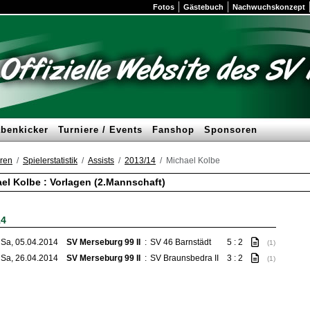
Fotos
Gästebuch
Nachwuchskonzept
benkicker
Turniere / Events
Fanshop
Sponsoren
ren
Spielerstatistik
Assists
2013/14
Michael Kolbe
el Kolbe : Vorlagen (2.Mannschaft)
14
Sa, 05.04.2014
SV Merseburg 99 II
:
SV 46 Barnstädt
5 : 2
(1)
Sa, 26.04.2014
SV Merseburg 99 II
:
SV Braunsbedra II
3 : 2
(1)