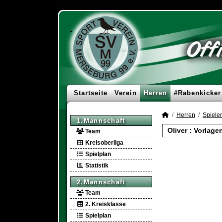
Startseite
Verein
Herren
#Rabenkicker
Herren
Spieler
1.Mannschaft
Oliver : Vorlage
Team
Kreisoberliga
Spielplan
Statistik
2.Mannschaft
Team
2. Kreisklasse
Spielplan