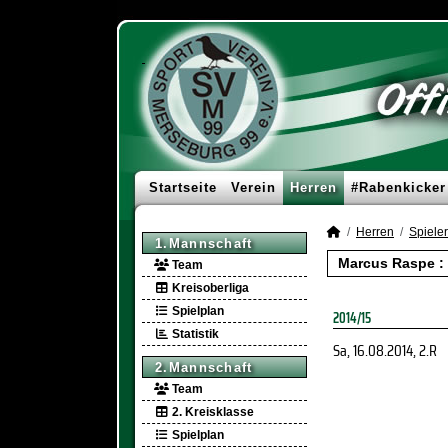
Startseite
Verein
Herren
#Rabenkicker
Herren
Spieler
1.Mannschaft
Marcus Raspe : 
Team
Kreisoberliga
Spielplan
2014/15
Statistik
Sa, 16.08.2014
, 2.R
2.Mannschaft
Team
2. Kreisklasse
Spielplan