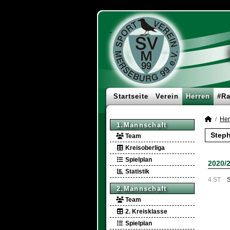
Startseite
Verein
Herren
#Ra
Her
1.Mannschaft
Steph
Team
Kreisoberliga
Spielplan
2020/
Statistik
4.ST
S
2.Mannschaft
Team
2. Kreisklasse
Spielplan