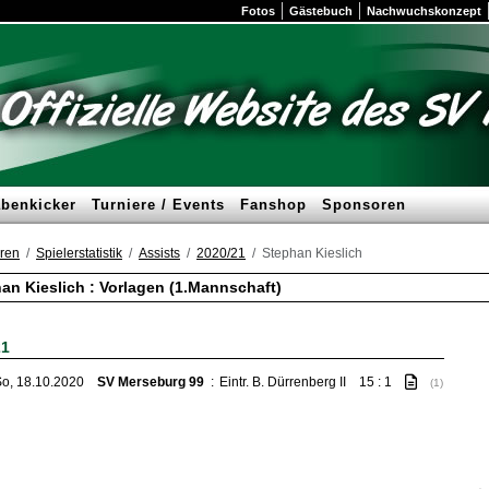
Fotos
Gästebuch
Nachwuchskonzept
benkicker
Turniere / Events
Fanshop
Sponsoren
ren
Spielerstatistik
Assists
2020/21
Stephan Kieslich
an Kieslich : Vorlagen (1.Mannschaft)
21
o, 18.10.2020
SV Merseburg 99
:
Eintr. B. Dürrenberg II
15 : 1
(1)