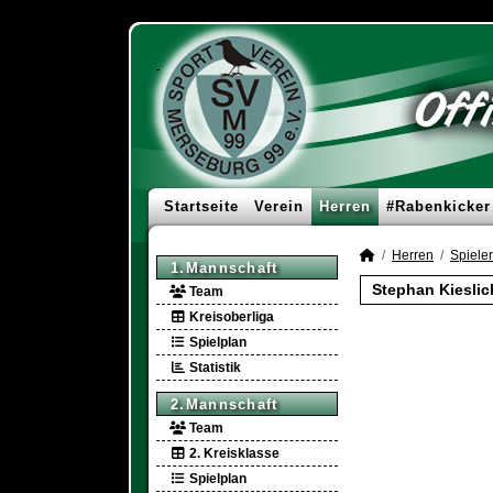
Startseite
Verein
Herren
#Rabenkicker
Herren
Spieler
1.Mannschaft
Stephan Kieslic
Team
Kreisoberliga
Spielplan
Statistik
2.Mannschaft
Team
2. Kreisklasse
Spielplan