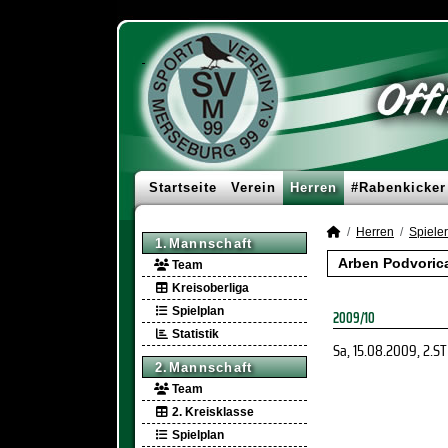
Startseite
Verein
Herren
#Rabenkicker
Herren
Spieler
1.Mannschaft
Arben Podvorica
Team
Kreisoberliga
Spielplan
2009/10
Statistik
Sa, 15.08.2009
, 2.ST
2.Mannschaft
Team
2. Kreisklasse
Spielplan