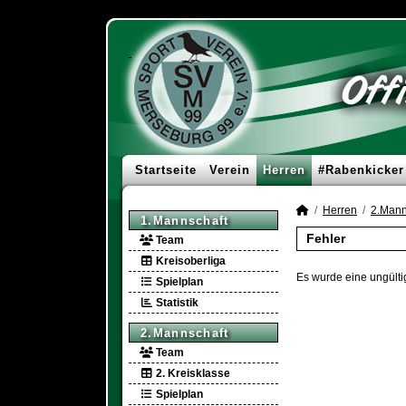
Startseite
Verein
Herren
#Rabenkicker
Herren
2.Mann
1.Mannschaft
Fehler
Team
Kreisoberliga
Es wurde eine ungülti
Spielplan
Statistik
2.Mannschaft
Team
2. Kreisklasse
Spielplan