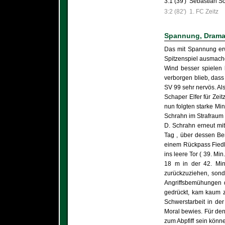
3:1 (39')
Sebastian Sc
3:2 (82')
1. FC Zeitz
Spannung, Dramat
Das mit Spannung erw
Spitzenspiel ausmache
Wind besser spielen 
verborgen blieb, dass
SV 99 sehr nervös. Als
Schaper Elfer für Zeit
nun folgten starke Min
Schrahn im Strafraum v
D. Schrahn erneut mit
Tag , über dessen Ber
einem Rückpass Fiedler
ins leere Tor ( 39. Mi
18 m in der 42. Min
zurückzuziehen, sond
Angriffsbemühungen d
gedrückt, kam kaum z
Schwerstarbeit in de
Moral bewies. Für den 
zum Abpfiff sein könn