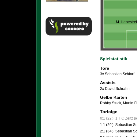
M. Hebestrei
Spielstatistik
Tore
3x Sebastian Schlorf
Assists
2x David Schrahn
Gelbe Karten
Robby Stuck
,
Martin F
Torfolge
0:1 (22')
1. FC Zeitz p
1:1 (29')
Sebastian Sc
2:1 (34')
Sebastian Sc