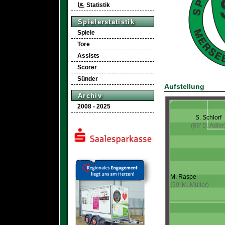
Statistik
Spielerstatistik
Spiele
Tore
Assists
Scorer
Sünder
Aufstellung
Archiv
2008 - 2025
S. Schlorf
(89' D. Adler
M. Raspe
(59' M. Müller)