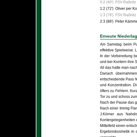
0:2 (40')
FSV Raßnitz
1:2 (72')
Oliver per Ko
1:3 (78')
FSV Raßnitz
2:3 (88')
Peter Kämme
Erneute Niederla
Am Samstag beim Punk
effektive Spielweise. 
In der Vorbereitung b
und bei Kontern ihre 
All das hatte man nach
Danach übernahmen z
entscheidende Pass fe
und Konzentration. Di
öfters zu Fehlern. Kur
Tor zu und schoss zum
Nach der Pause das gl
Nach einer Immig Flan
J.Körner aus Nahdi
Kontergelegenheiten d
Mittelfeld einen ents
Ergebniskosmetik in 