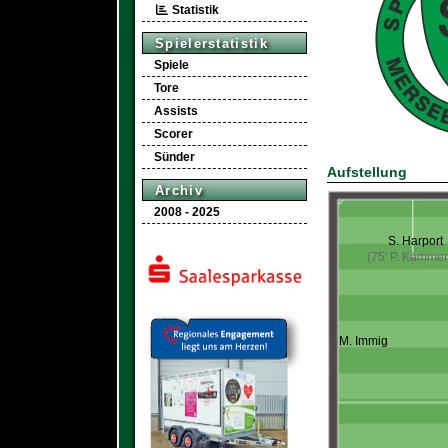
Statistik
Spielerstatistik
Spiele
Tore
Assists
Scorer
Sünder
Aufstellung
Archiv
2008 - 2025
S. Harport
(75' P. Kämmer
M. Immig