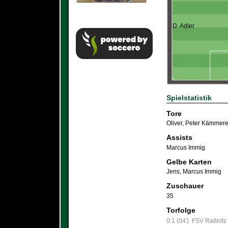
D. Adler
Spielstatistik
Tore
Oliver
,
Peter Kämmere
Assists
Marcus Immig
Gelbe Karten
Jens
,
Marcus Immig
Zuschauer
35
Torfolge
0:1 (04')
FSV Raßnitz