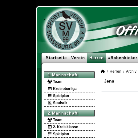
Startseite
Verein
Herren
#Rabenkicker
Herren
Archiv
1.Mannschaft
Jens
Team
Kreisoberliga
Spielplan
Statistik
2.Mannschaft
Team
2. Kreisklasse
Spielplan