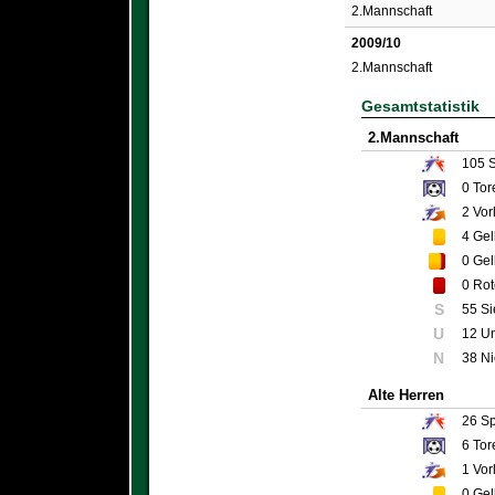
2.Mannschaft
2009/10
2.Mannschaft
Gesamtstatistik
2.Mannschaft
105
S
0
Tor
2
Vor
4
Gel
0
Gel
0
Rot
S
55 S
U
12 U
N
38 N
Alte Herren
26
Sp
6
Tor
1
Vor
0
Gel