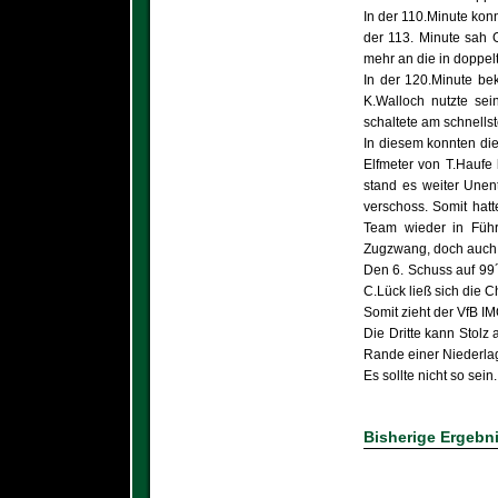
In der 110.Minute kon
der 113. Minute sah 
mehr an die in doppelt
In der 120.Minute bek
K.Walloch nutzte sei
schaltete am schnells
In diesem konnten die
Elfmeter von T.Haufe
stand es weiter Unen
verschoss. Somit hatt
Team wieder in Führ
Zugzwang, doch auch M
Den 6. Schuss auf 99´
C.Lück ließ sich die 
Somit zieht der VfB IM
Die Dritte kann Stolz
Rande einer Niederla
Es sollte nicht so sein.
Bisherige Ergebn