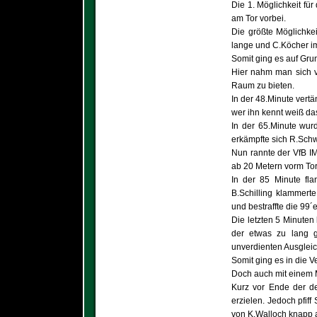
Die 1. Möglichkeit für
am Tor vorbei.
Die größte Möglichkei
lange und C.Köcher im
Somit ging es auf Gru
Hier nahm man sich v
Raum zu bieten.
In der 48.Minute vertä
wer ihn kennt weiß das
In der 65.Minute wur
erkämpfte sich R.Schw
Nun rannte der VfB I
ab 20 Metern vorm Tor
In der 85 Minute fl
B.Schilling klammerte
und bestraffte die 99´
Die letzten 5 Minuten
der etwas zu lang g
unverdienten Ausgleic
Somit ging es in die 
Doch auch mit einem M
Kurz vor Ende der de
erzielen. Jedoch pfif
von K.Walloch knapp 