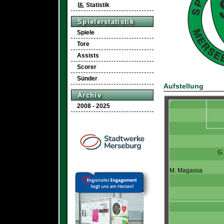
Statistik
Spielerstatistik
Spiele
Tore
Assists
Scorer
Sünder
Aufstellung
Archiv
2008 - 2025
G.
M. Magassa