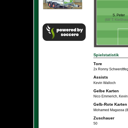
S. Peter
(68' T. Kießhau
Spielstatistik
Tore
2x Ronny Schwerdtfeg
Assists
Kevin Walloch
Gelbe Karten
Nico Emmerich
,
Kevin
Gelb-Rote Karten
Mohamed Magassa (8
Zuschauer
50