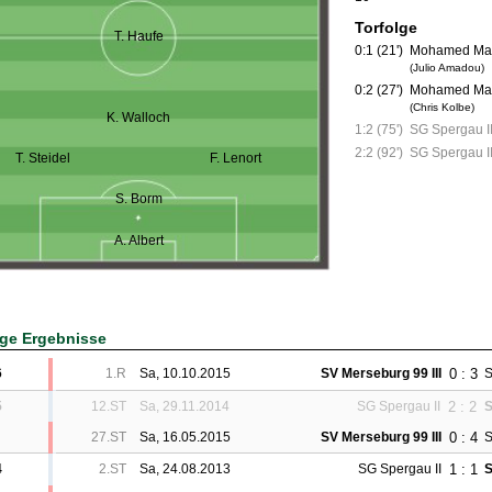
Torfolge
T. Haufe
0:1 (21')
Mohamed Ma
(Julio Amadou)
0:2 (27')
Mohamed Ma
(Chris Kolbe)
K. Walloch
1:2 (75')
SG Spergau I
2:2 (92')
SG Spergau II
T. Steidel
F. Lenort
S. Borm
A. Albert
ige Ergebnisse
0 : 3
6
1.R
Sa, 10.10.2015
SV Merseburg 99 III
S
2 : 2
5
12.ST
Sa, 29.11.2014
SG Spergau II
S
0 : 4
27.ST
Sa, 16.05.2015
SV Merseburg 99 III
S
1 : 1
4
2.ST
Sa, 24.08.2013
SG Spergau II
S