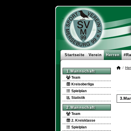
Startseite
Verein
Herren
#Ra
Her
1.Mannschaft
Team
Kreisoberliga
Spielplan
Statistik
3.Man
2.Mannschaft
Team
2. Kreisklasse
Spielplan