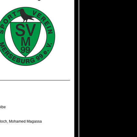
olbe
loch
,
Mohamed Magassa