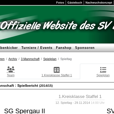
Fotos
Gästebuch
Nachwuchskonzept
benkicker
Turniere / Events
Fanshop
Sponsoren
ren
Archiv
3.Mannschaft
Spielplan
Spieltag
Team
1.Kreisklasse Staffel 1
Spielplan
nschaft :
Spielbericht
(2014/15)
1.Kreisklasse Staffel 1
12. Spieltag - 29.11.2014
14:00 Uhr
SG Spergau II
SV