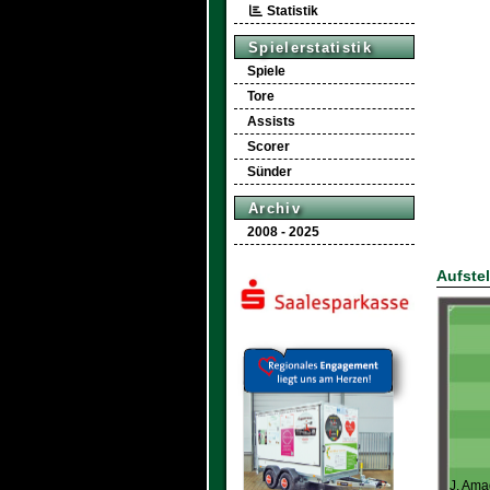
Statistik
Spielerstatistik
Spiele
Tore
Assists
Scorer
Sünder
Archiv
2008 - 2025
Aufste
J. Am