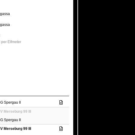
gassa
gassa
I
 per Elfmeter
G Spergau II
V Merseburg 99 III
G Spergau II
V Merseburg 99 III