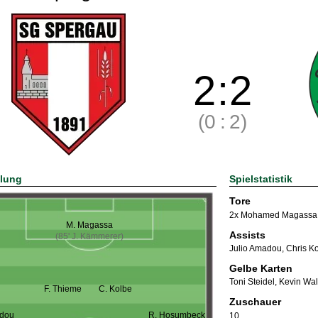
2
:
2
(0
:
2)
llung
Spielstatistik
Tore
2x Mohamed Magassa
M. Magassa
Assists
(85' J. Kämmerer)
Julio Amadou
,
Chris K
Gelbe Karten
Toni Steidel
,
Kevin Wal
F. Thieme
C. Kolbe
Zuschauer
adou
R. Hosumbeck
10