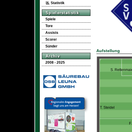
Statistik
Spielerstatistik
Spiele
Tore
Assists
Scorer
Sünder
Aufstellung
Archiv
2008 - 2025
S. Rettenmai
T. Steidel
F