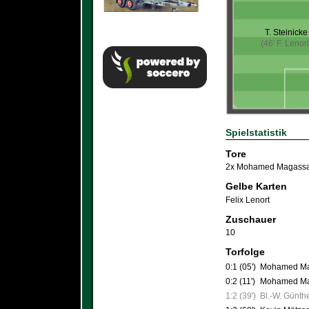
T. Steinicke
(46' F. Lenort
Spielstatistik
Tore
2x Mohamed Magass
Gelbe Karten
Felix Lenort
Zuschauer
10
Torfolge
0:1 (05')
Mohamed M
0:2 (11')
Mohamed M
1:2 (39')
Bl.-W. Günthe