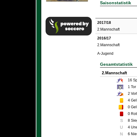
Saisonstatistik
2017/18
2.Mannschaft
2016/17
2.Mannschaft
A-Jugend
Gesamtstatistik
2.Mannschaft
16
Sp
1
Tor
2
Vor
4
Gel
0
Gel
0
Rot
S
8 Sie
U
4 Un
N
6 Nie