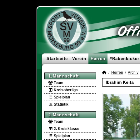
Startseite
Verein
Herren
#Rabenkicker
Herren
Archiv
1.Mannschaft
Ibrahim Keita
Team
Kreisoberliga
Spielplan
Statistik
2.Mannschaft
Team
2. Kreisklasse
Spielplan