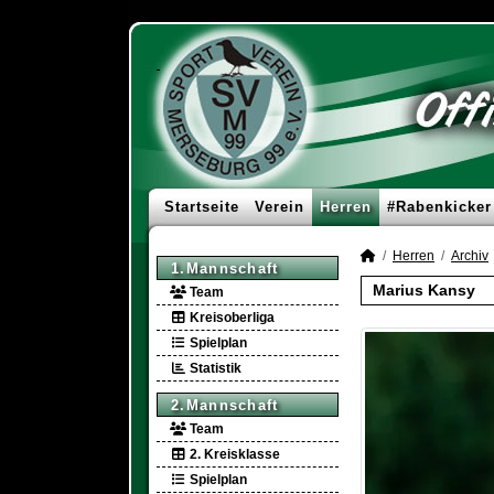
Startseite
Verein
Herren
#Rabenkicker
Herren
Archiv
1.Mannschaft
Marius Kansy
Team
Kreisoberliga
Spielplan
Statistik
2.Mannschaft
Team
2. Kreisklasse
Spielplan