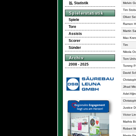
Statistik
Melvin G
Tim Stob
Spielerstatistik
Oliver Se
Spiele
Ramon H
Tore
Martin Sa
Assists
Max Kret
Scorer
Tim
Sünder
Nikola O
Archiv
Tom Unho
2008 - 2025
Tommy Pa
David Sc
Christop
Jihad Mir
Adel Alji
Christop
Justice 
Victor Li
Mathis B
Robert 
Martin Fi