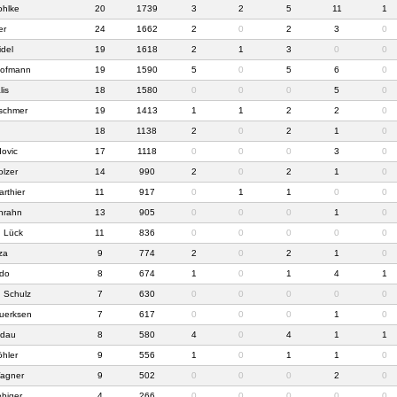
ohlke
20
1739
3
2
5
11
1
er
24
1662
2
0
2
3
0
idel
19
1618
2
1
3
0
0
ofmann
19
1590
5
0
5
6
0
lis
18
1580
0
0
0
5
0
schmer
19
1413
1
1
2
2
0
18
1138
2
0
2
1
0
dovic
17
1118
0
0
0
3
0
lzer
14
990
2
0
2
1
0
rthier
11
917
0
1
1
0
0
hrahn
13
905
0
0
0
1
0
h Lück
11
836
0
0
0
0
0
za
9
774
2
0
2
1
0
ndo
8
674
1
0
1
4
1
h Schulz
7
630
0
0
0
0
0
Duerksen
7
617
0
0
0
1
0
ndau
8
580
4
0
4
1
1
öhler
9
556
1
0
1
1
0
Wagner
9
502
0
0
0
2
0
ebiger
4
266
0
0
0
0
0