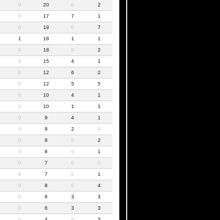
0
20
0
2
0
17
7
1
0
19
0
7
1
18
1
1
0
18
0
2
0
15
4
1
0
12
6
2
0
12
5
5
0
10
4
1
0
10
1
1
0
9
4
1
0
9
2
0
0
9
0
2
0
8
0
1
0
7
0
0
0
7
0
1
0
8
0
4
0
6
3
3
0
6
3
3
0
4
0
3