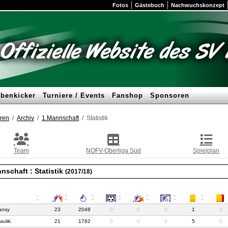
Fotos
Gästebuch
Nachwuchskonzept
benkicker
Turniere / Events
Fanshop
Sponsoren
ren
Archiv
1.Mannschaft
Statistik
Team
NOFV-Oberliga Süd
Spielplan
nschaft :
Statistik
(2017/18)
ansy
23
2048
0
0
0
1
0
aulik
21
1782
0
0
0
5
0