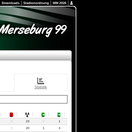
Downloads
Stadionordnung
WM 2026
Statistik
0
23
0
1
0
20
1
3