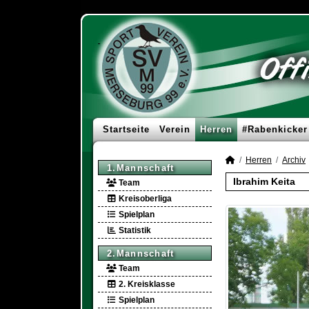
Startseite
Verein
Herren
#Rabenkicker
Herren
Archiv
1.Mannschaft
Ibrahim Keita
Team
Kreisoberliga
Spielplan
Statistik
2.Mannschaft
Team
2. Kreisklasse
Spielplan