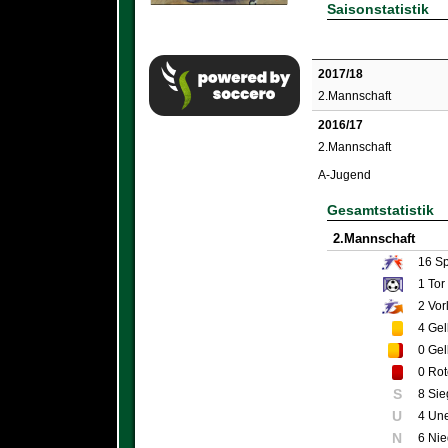
Saisonstatistik
2017/18
2.Mannschaft
2016/17
2.Mannschaft
A-Jugend
Gesamtstatistik
2.Mannschaft
16
Sp
1
Tor
2
Vor
4
Gel
0
Gel
0
Rot
S
8 Sie
U
4 Un
N
6 Nie