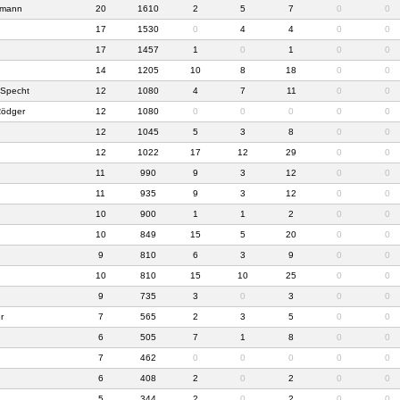
fmann
20
1610
2
5
7
0
0
17
1530
0
4
4
0
0
17
1457
1
0
1
0
0
14
1205
10
8
18
0
0
 Specht
12
1080
4
7
11
0
0
Rödger
12
1080
0
0
0
0
0
12
1045
5
3
8
0
0
12
1022
17
12
29
0
0
11
990
9
3
12
0
0
11
935
9
3
12
0
0
10
900
1
1
2
0
0
10
849
15
5
20
0
0
9
810
6
3
9
0
0
10
810
15
10
25
0
0
9
735
3
0
3
0
0
r
7
565
2
3
5
0
0
6
505
7
1
8
0
0
7
462
0
0
0
0
0
6
408
2
0
2
0
0
5
344
2
0
2
0
0