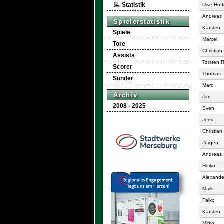
Statistik
Uwe Hof
Andreas
Spielerstatistik
Karsten
Spiele
Marcel
Tore
Christian
Assists
Torsten 
Scorer
Thomas
Sünder
Marc
Archiv
Jan
2008 - 2025
Sven
Jens
Christian
Jürgen
Andreas
Heiko
Alexande
Maik
Falko
Karsten
Mirko