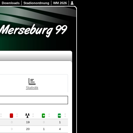
Downloads
Stadionordnung
WM 2026
Statistik
0
19
0
1
0
20
1
4