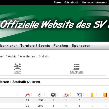
Fotos
Gästebuch
Nachwuchskonzept
benkicker
Turniere / Events
Fanshop
Sponsoren
ren
Archiv
Alte Herren
Statistik
Team
Spielplan
Herren :
Statistik
(2018/19)
19
1659
1
1
2
0
0
21
1658
3
0
3
0
0