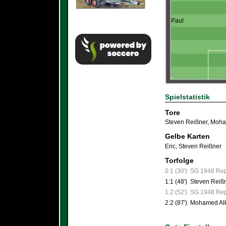
Paul
Spielstatistik
Tore
Steven Reißner
,
Moha
Gelbe Karten
Eric
,
Steven Reißner
Torfolge
0:1 (30')
SG 1948 Re
1:1 (48')
Steven Reiß
1:2 (52')
SG 1948 Re
2:2 (87')
Mohamed Al