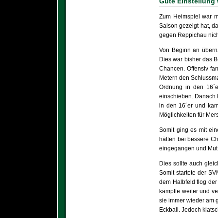
Gute Einstellung 
Zum Heimspiel war mi
Saison gezeigt hat, 
gegen Reppichau nicht
Von Beginn an überna
Dies war bisher das B
Chancen. Offensiv fan
Metern den Schlussman
Ordnung in den 16´er
einschieben. Danach k
in den 16´er und kam 
Möglichkeiten für Mer
Somit ging es mit ein
hätten bei bessere C
eingegangen und Mut 
Dies sollte auch glei
Somit startete der SV
dem Halbfeld flog der
kämpfte weiter und ver
sie immer wieder am g
Eckball. Jedoch klatsc