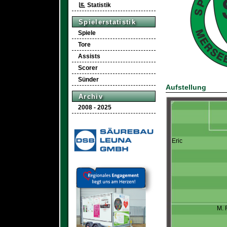
Statistik
Spielerstatistik
Spiele
Tore
Assists
Scorer
Sünder
Aufstellung
Archiv
2008 - 2025
Eric
M. 