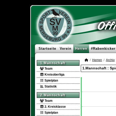
Startseite
Verein
Herren
#Rabenkicker
Herren
Archiv
1.Mannschaft
1.Mannschaft :
Spi
Team
Kreisoberliga
Spielplan
Statistik
2.Mannschaft
Team
2. Kreisklasse
Spielplan