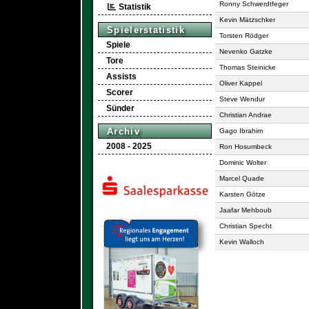
Ronny Schwerdtfeger
Statistik
Kevin Mätzschker
Spielerstatistik
Torsten Rödger
Spiele
Nevenko Gatzke
Tore
Thomas Steinicke
Assists
Oliver Kappel
Scorer
Steve Wendur
Sünder
Christian Andrae
Archiv
Gago Ibrahim
2008 - 2025
Ron Hosumbeck
Dominic Wolter
Marcel Quade
Karsten Götze
Jaafar Mehboub
Christian Specht
Kevin Walloch