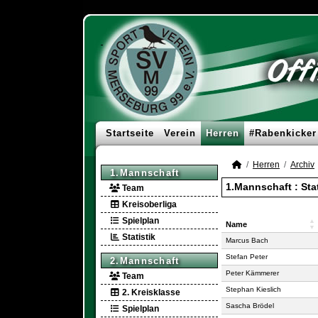
Startseite
Verein
Herren
#Rabenkicker
Herren
Archiv
1.Mannschaft
1.Mannschaft :
Sta
Team
Kreisoberliga
Spielplan
Name
Statistik
Name
Marcus Bach
Stefan Peter
2.Mannschaft
Peter Kämmerer
Team
Stephan Kieslich
2. Kreisklasse
Sascha Brödel
Spielplan