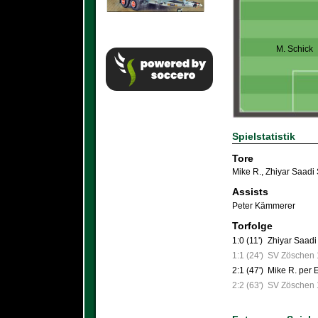
M. Schick
Spielstatistik
Tore
Mike R.
,
Zhiyar Saadi
Assists
Peter Kämmerer
Torfolge
1:0 (11')
Zhiyar Saad
1:1 (24')
SV Zöschen 1
2:1 (47')
Mike R. per 
2:2 (63')
SV Zöschen 1