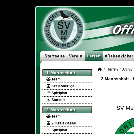
Startseite
Verein
Herren
#Rabenkicker
Herren
Archiv
1.Mannschaft
2.Mannschaft :
Team
Kreisoberliga
Spielplan
Statistik
SV Mer
2.Mannschaft
Team
2. Kreisklasse
Spielplan