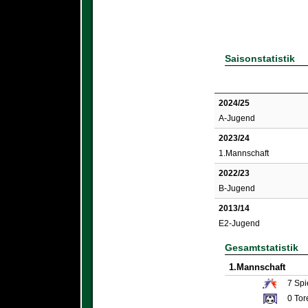
Saisonstatistik
2024/25
A-Jugend
2023/24
1.Mannschaft
2022/23
B-Jugend
2013/14
E2-Jugend
Gesamtstatistik
1.Mannschaft
7
Spi
0
Tor