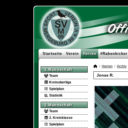
Startseite
Verein
Herren
#Rabenkicker
Herren
Archiv
1.Mannschaft
Jonas R.
Team
Kreisoberliga
Spielplan
Statistik
2.Mannschaft
Team
2. Kreisklasse
Spielplan