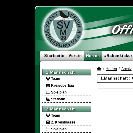
Startseite
Verein
Herren
#Rabenkicker
Herren
Archiv
1.Mannschaft
1.Mannschaft :
Team
Kreisoberliga
Spielplan
Statistik
2.Mannschaft
Team
2. Kreisklasse
Spielplan