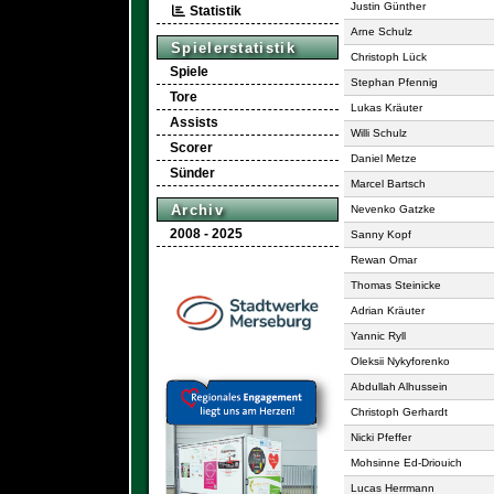
Justin Günther
Statistik
Arne Schulz
Spielerstatistik
Christoph Lück
Spiele
Stephan Pfennig
Tore
Lukas Kräuter
Assists
Willi Schulz
Scorer
Daniel Metze
Sünder
Marcel Bartsch
Archiv
Nevenko Gatzke
2008 - 2025
Sanny Kopf
Rewan Omar
Thomas Steinicke
Adrian Kräuter
Yannic Ryll
Oleksii Nykyforenko
Abdullah Alhussein
Christoph Gerhardt
Nicki Pfeffer
Mohsinne Ed-Driouich
Lucas Herrmann