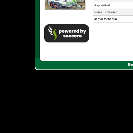
Kay Wötzel
Peter Kämmerer
Jaafar Mehboub
Bes