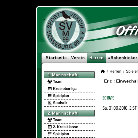
Startseite
Verein
Herren
#Rabenkicker
Herren
Spieler
1.Mannschaft
Eric : Einwechs
Team
Kreisoberliga
Spielplan
2018/19
Statistik
Sa, 01.09.2018
, 2.ST
2.Mannschaft
Team
2. Kreisklasse
Spielplan