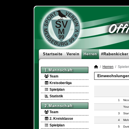
Startseite
Verein
Herren
#Rabenkicker
Herren
Spieler
1.Mannschaft
Einwechslunge
Team
Kreisoberliga
Spielplan
Statistik
1
Nico
2.Mannschaft
You
Team
3
Stan
2. Kreisklasse
4
Moh
Spielplan
5
Duri