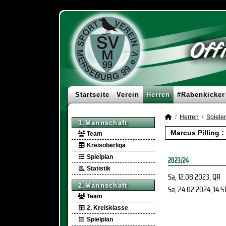
Startseite
Verein
Herren
#Rabenkicker
Herren
Spieler
1.Mannschaft
Marcus Pilling 
Team
Kreisoberliga
Spielplan
2023/24
Statistik
Sa, 12.08.2023
, QR
2.Mannschaft
Sa, 24.02.2024
, 14.S
Team
2. Kreisklasse
Spielplan