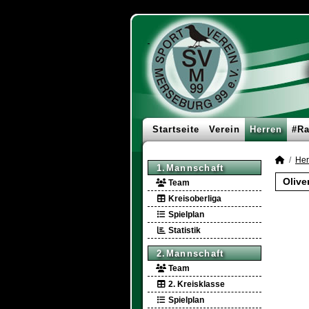
Startseite
Verein
Herren
#Ra
Her
1.Mannschaft
Olive
Team
Kreisoberliga
Spielplan
Statistik
2.Mannschaft
Team
2. Kreisklasse
Spielplan