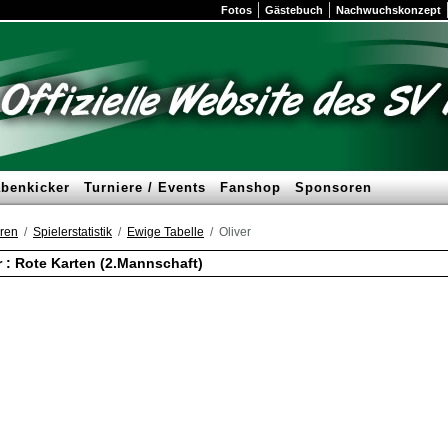
Fotos
Gästebuch
Nachwuchskonzept
benkicker
Turniere / Events
Fanshop
Sponsoren
ren
Spielerstatistik
Ewige Tabelle
Oliver
r : Rote Karten (2.Mannschaft)