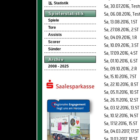
Statistik
Sa, 30.07.2016
, Test
Sa, 06.08.2016
, Tes
Spielerstatistik
Sa, 13.08.2016
, 1.ST
Spiele
Tore
Sa, 27.08.2016
, 2.ST
Assists
So, 04.09.2016
, 1.R
Scorer
Sa, 10.09.2016
, 3.ST
Sünder
Sa, 17.09.2016
, 4.ST
Sa, 01.10.2016
, 6.ST
Archiv
2008 - 2025
So, 09.10.2016
, 2.R
Sa, 15.10.2016
, 7.ST
Sa, 22.10.2016
, 8.ST
Sa, 05.11.2016
, 10.ST
Sa, 26.11.2016
, 12.ST
Sa, 03.12.2016
, 13.ST
Sa, 10.12.2016
, 14.ST
Sa, 17.12.2016
, 15.ST
Sa, 04.03.2017
, 17.ST
Sa, 11.03.2017
, 18.ST