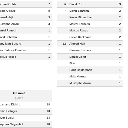
ichael Gohla
7
6
David Rutz
3
ikola Odovic
5
7
David Schrahn
2
hmed Haji
3
Kevin Mätzschker
2
ustapha Amari
3
Marcel Fellmuth
2
aniel Rausch
1
Marcus Raspe
2
avid Schrahn
1
Steve Backhaus
2
orry Man Bukuru
1
12
Ahmed Haji
1
arc Fabrice Gnanko
1
Carsten Emmerich
1
arcus Raspe
1
Daniel Gerliz
1
Firat
1
Haris Hajdarpasic
1
Mala Hamza
1
Mustapha Amari
1
Gesamt
(Tore)
uzmane Diakho
18
artin Fiebiger
13
iver Seidel
13
tephan Neigenfink
10