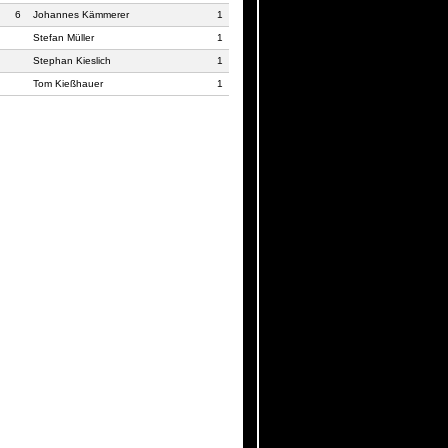
6
Johannes Kämmerer
1
Stefan Müller
1
Stephan Kieslich
1
Tom Kießhauer
1