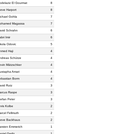
bdelaziz El Gourmat
8
teve Harport
8
ichael Gohla
7
ohamed Magassa
7
avid Schrahn
6
bri Imir
6
ikola Odovic
5
hmed Haji
4
ndreas Schütze
4
evin Mätzschker
4
ustapha Amari
4
ebastian Borm
4
avid Rutz
3
arcus Raspe
3
tefan Peter
3
hris Kolbe
2
arcel Fellmuth
2
teve Backhaus
2
arsten Emmerich
1
niel Gerliz
1