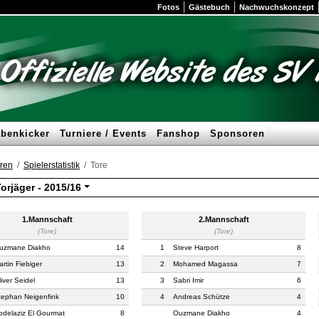
Fotos
Gästebuch
Nachwuchskonzept
benkicker
Turniere / Events
Fanshop
Sponsoren
ren
Spielerstatistik
Tore
orjäger -
2015/16
1.Mannschaft
2.Mannschaft
(Tore)
(Tore)
uzmane Diakho
14
1
Steve Harport
8
artin Fiebiger
13
2
Mohamed Magassa
7
iver Seidel
13
3
Sabri Imir
6
tephan Neigenfink
10
4
Andreas Schütze
4
bdelaziz El Gourmat
8
Ouzmane Diakho
4