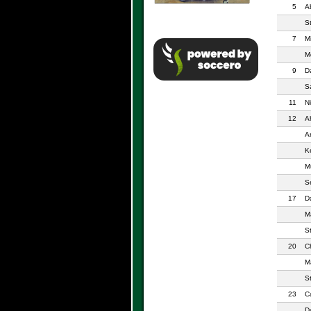
5
A
S
7
M
M
9
D
Sa
11
N
12
A
A
K
M
S
17
D
M
S
20
C
M
S
23
C
Da