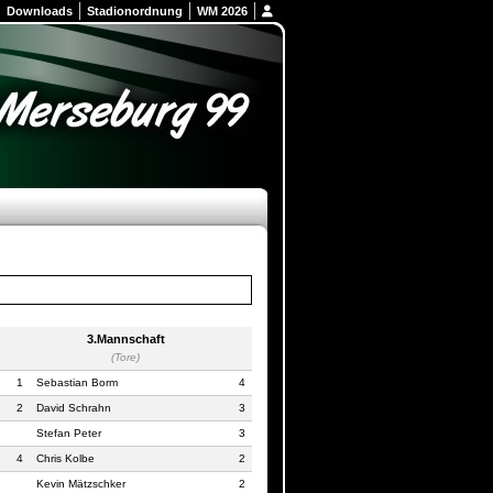
Downloads
Stadionordnung
WM 2026
3.Mannschaft
(Tore)
1
Sebastian Borm
4
2
David Schrahn
3
Stefan Peter
3
4
Chris Kolbe
2
Kevin Mätzschker
2