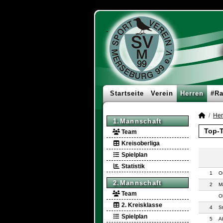
Startseite
Verein
Herren
#Ra
Her
1.Mannschaft
Top-T
Team
Kreisoberliga
Spielplan
Statistik
1
O
2.Mannschaft
2
M
Team
Ol
2. Kreisklasse
4
S
Spielplan
5
A