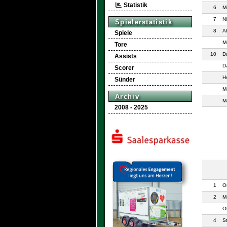
Statistik
6
M
7
N
Spielerstatistik
8
A
Spiele
M
Tore
10
D
Assists
D
Scorer
H
Sünder
M
Archiv
M
2008 - 2025
1
O
2
M
Ol
4
S