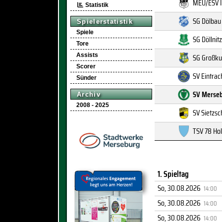
MEU/ESV I
Statistik
SG Dölbau 
Spielerstatistik
Spiele
SG Döllnitz
Tore
Assists
SG Großku
Scorer
SV Eintrac
Sünder
SV Merseb
Archiv
2008 - 2025
SV Sietzsc
TSV 78 Ho
1. Spieltag
So, 30.08.2026
14:00
So, 30.08.2026
14:00
So, 30.08.2026
14:00