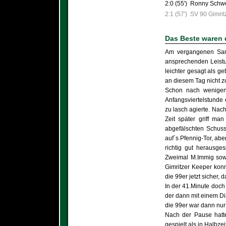
2:0 (55')
Ronny Schwer
2:1 (57')
SV 90 Gimrit
Das Beste waren 
Am vergangenen Sams
ansprechenden Leistu
leichter gesagt als g
an diesem Tag nicht zu
Schon nach wenigen 
Anfangsviertelstunde 
zu lasch agierte. Nac
Zeit später griff m
abgefälschten Schuss 
auf`s Pfennig-Tor, abe
richtig gut herausge
Zweimal M.Immig sowi
Gimritzer Keeper konn
die 99er jetzt sicher
In der 41.Minute doch
der dann mit einem Di
die 99er war dann nu
Nach der Pause hatte
gespielt als in Halbz