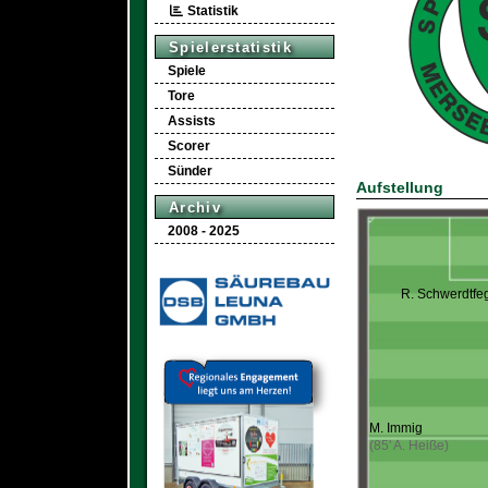
Statistik
Spielerstatistik
Spiele
Tore
Assists
Scorer
Sünder
Aufstellung
Archiv
2008 - 2025
R. Schwerdtfe
M. Immig
(85' A. Heiße)